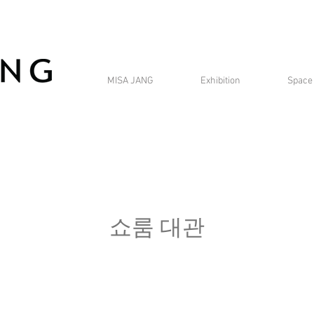
MISA JANG
Exhibition
Space
​쇼룸 대관