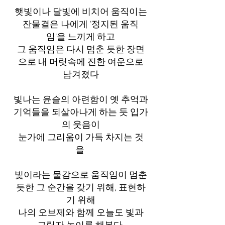
햇빛이나 달빛에 비치어 움직이는
잔물결은 나에게 '정지된 움직
임'을 느끼게 하고
그 움직임은 다시 멈춘 듯한 장면
으로 내 머릿속에 진한 여운으로
남겨졌다
빛나는 윤슬의 아련함이 옛 추억과
기억들을 되살아나게 하는 듯 입가
의 웃음이
눈가에 그리움이 가득 차지는 것
을
빛이라는 물감으로 움직임이 멈춘
듯한 그 순간을 갖기 위해, 표현하
기 위해
​나의 오브제와 함께 오늘도 빛과